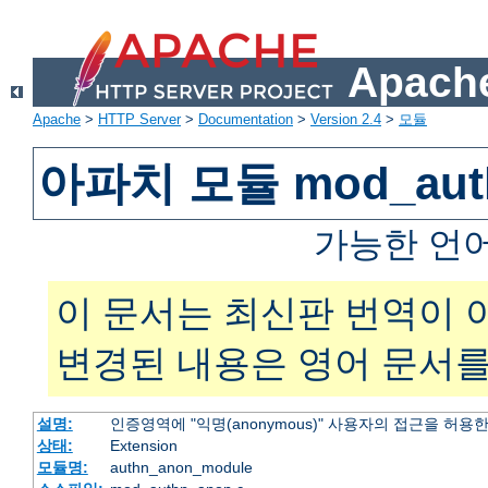
Apache
Apache
>
HTTP Server
>
Documentation
>
Version 2.4
>
모듈
아파치 모듈 mod_aut
가능한 언
이 문서는 최신판 번역이 
변경된 내용은 영어 문서를
설명:
인증영역에 "익명(anonymous)" 사용자의 접근을 허용
상태:
Extension
모듈명:
authn_anon_module