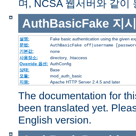
며, NCSA 웹서버와 같이
AuthBasicFake
지
설명:
Fake basic authentication using the given 
문법:
AuthBasicFake off|username [passwor
기본값:
none
사용장소:
directory, .htaccess
Override 옵션:
AuthConfig
상태:
Base
모듈:
mod_auth_basic
지원:
Apache HTTP Server 2.4.5 and later
The documentation for thi
been translated yet. Plea
English version.