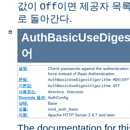
값이
이면 제공자 목
Off
로 돌아간다.
AuthBasicUseDiges
어
설명:
Check passwords against the authentication p
force instead of Basic Authentication.
문법:
AuthBasicUseDigestAlgorithm MD5|Off
기본값:
AuthBasicUseDigestAlgorithm Off
사용장소:
directory, .htaccess
Override 옵션:
AuthConfig
상태:
Base
모듈:
mod_auth_basic
지원:
Apache HTTP Server 2.4.7 and later
The documentation for thi