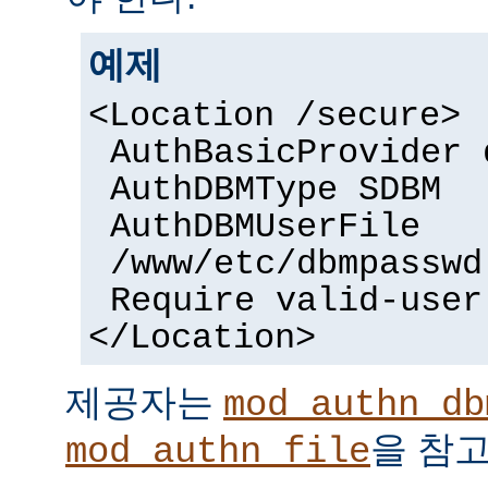
예제
<Location /secure>
AuthBasicProvider 
AuthDBMType SDBM
AuthDBMUserFile
/www/etc/dbmpasswd
Require valid-user
</Location>
제공자는
mod_authn_db
을 참고
mod_authn_file