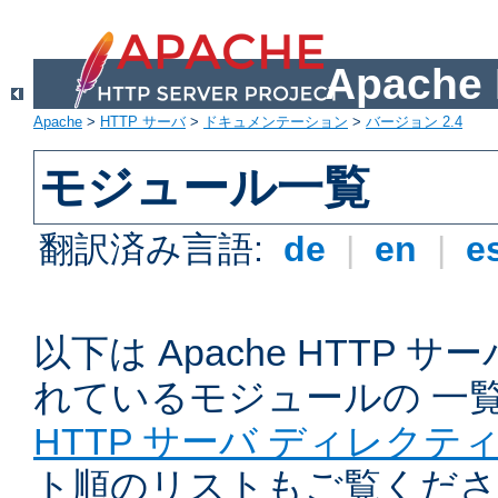
Apach
Apache
>
HTTP サーバ
>
ドキュメンテーション
>
バージョン 2.4
モジュール一覧
翻訳済み言語:
de
|
en
|
e
以下は Apache HTTP
れているモジュールの 一
HTTP サーバ ディレクテ
ト順のリストもご覧くださ