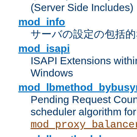
(Server Side Includes)
mod_info
サーバの設定の包括的
mod_isapi
ISAPI Extensions withi
Windows
mod_lbmethod_bybusy
Pending Request Count
scheduler algorithm for
mod_proxy_balance