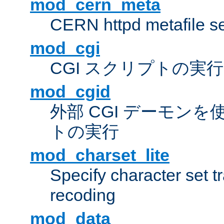
mod_cern_meta
CERN httpd metafile s
mod_cgi
CGI スクリプトの実行
mod_cgid
外部 CGI デーモンを使
トの実行
mod_charset_lite
Specify character set tr
recoding
mod_data