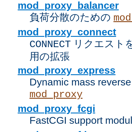
mod_proxy_balancer
負荷分散のための
mod
mod_proxy_connect
リクエスト
CONNECT
用の拡張
mod_proxy_express
Dynamic mass reverse 
mod_proxy
mod_proxy_fcgi
FastCGI support modul