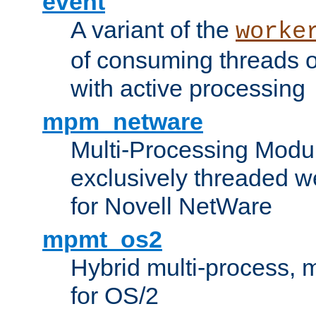
event
A variant of the
worke
of consuming threads o
with active processing
mpm_netware
Multi-Processing Modu
exclusively threaded w
for Novell NetWare
mpmt_os2
Hybrid multi-process,
for OS/2