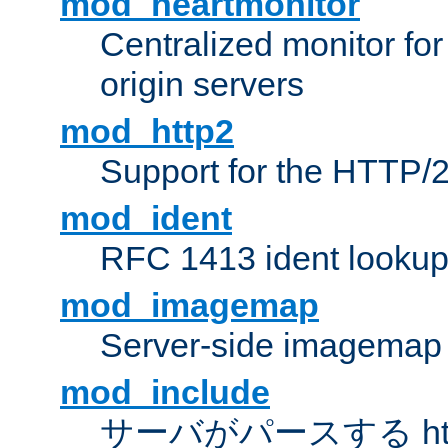
mod_heartmonitor
Centralized monitor fo
origin servers
mod_http2
Support for the HTTP/2
mod_ident
RFC 1413 ident looku
mod_imagemap
Server-side imagemap
mod_include
サーバがパースする ht