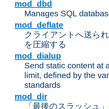
mod_dbd
Manages SQL database
mod_deflate
クライアントへ送ら
を圧縮する
mod_dialup
Send static content at 
limit, defined by the v
standards
mod_dir
「最後のスラッシュ」