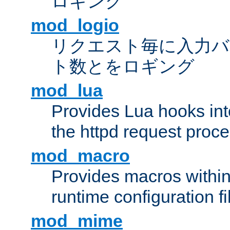
ロギング
mod_logio
リクエスト毎に入力バ
ト数とをロギング
mod_lua
Provides Lua hooks into
the httpd request proc
mod_macro
Provides macros withi
runtime configuration fi
mod_mime